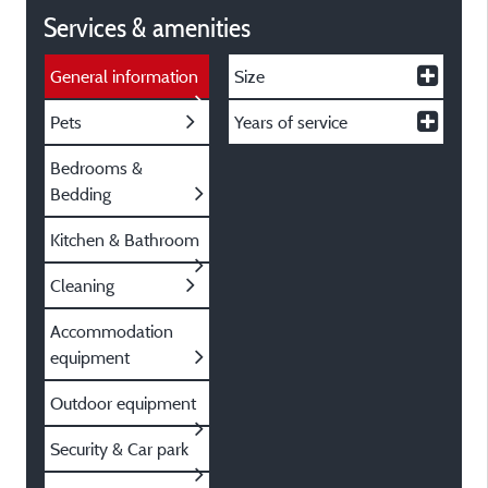
Services & amenities
General information
Size
Pets
Years of service
Bedrooms &
Bedding
Kitchen & Bathroom
Cleaning
Accommodation
equipment
Outdoor equipment
Security & Car park