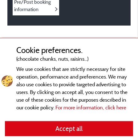
Pre/Post booking
information
Cookie preferences.
(chocolate chunks, nuts, raisins...)
We use cookies that are strictly necessary for site
operation, performance and preferences. We may
also use cookies to provide targeted advertising to
users. By clicking on accept all, you consent to the
use of these cookies for the purposes described in
our cookie policy.
For more information, click here
Legal notices
Accept all
General terms of use